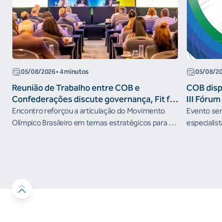
05/08/2026
• 4 minutos
05/08/2
Reunião de Trabalho entre COB e
COB dispo
Confederações discute governança, Fit for
III Fóru
the Future e presença do Brasil em
Encontro reforçou a articulação do Movimento
Evento será
organismos internacionais
Olímpico Brasileiro em temas estratégicos para os
especialist
próximos ciclos
Janeiro