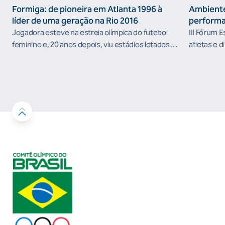
Formiga: de pioneira em Atlanta 1996 à
Ambiente
líder de uma geração na Rio 2016
performa
Jogadora esteve na estreia olímpica do futebol
III Fórum 
feminino e, 20 anos depois, viu estádios lotados
atletas e d
nos Jogos Olímpicos no Brasil
ambientes 
desenvolvi
resultados