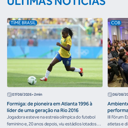
ÚLTIMAS NOTÍCIAS
TIME BRASIL
COB
07/08/2026
• 2min
06/08/2
Formiga: de pioneira em Atlanta 1996 à
Ambiente
líder de uma geração na Rio 2016
performa
Jogadora esteve na estreia olímpica do futebol
III Fórum 
feminino e, 20 anos depois, viu estádios lotados
atletas e d